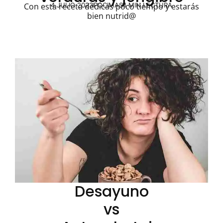
4 JULIO 2023
PÓCIMAS
1 MIN LECTURA
Con esta receta dedicas poco tiempo y estarás
bien nutrid@
Desayuno
vs