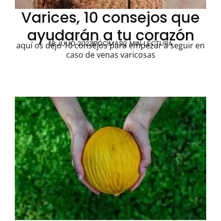
Varices, 10 consejos que
ayudarán a tu corazón
18 JULIO 2023
PÓCIMAS
2 MIN LECTURA
aquí os dejo 10 consejos para empezar a seguir en
caso de venas varicosas