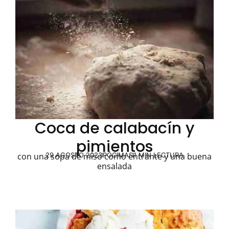
Coca de calabacín y
pimientos
29 AGOSTO 2023
PÓCIMAS
1 MIN LECTURA
con una sopa de miso como entrante y una buena
ensalada