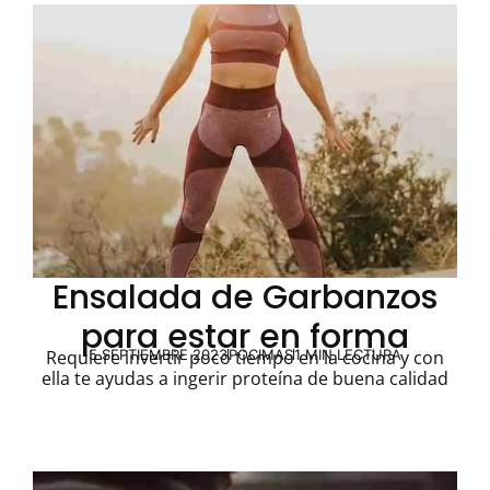
Ensalada de Garbanzos
para estar en forma
5 SEPTIEMBRE 2023
PÓCIMAS
1 MIN LECTURA
Requiere invertir poco tiempo en la cocina y con
ella te ayudas a ingerir proteína de buena calidad