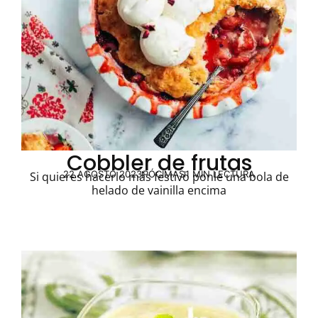
Cobbler de frutas
22 AGOSTO 2023
PÓCIMAS
1 MIN LECTURA
Si quieres hacerlo más festivo ponle una bola de
helado de vainilla encima