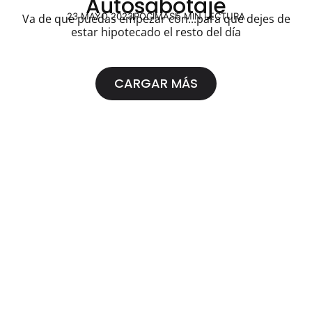
Autosabotaje
23 MAYO 2023
PÓCIMAS
5 MIN LECTURA
Va de que puedas empezar con...para que dejes de
estar hipotecado el resto del día
CARGAR MÁS