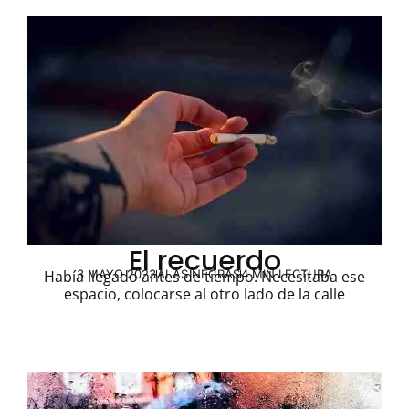
El recuerdo
3 MAYO 2023
ALAS NEGRAS
4 MIN LECTURA
Había llegado antes de tiempo. Necesitaba ese
espacio, colocarse al otro lado de la calle