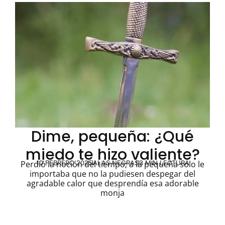
Dime, pequeña: ¿Qué
miedo te hizo valiente?
10 FEBRERO 2025
ALAS NEGRAS
3 MIN LECTURA
Perdió la noción del tiempo; a la pequeña solo le
importaba que no la pudiesen despegar del
agradable calor que desprendía esa adorable
monja