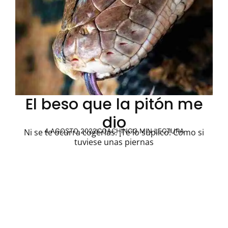
El beso que la pitón me
dio
4 AGOSTO 2022
COACHING
3 MIN LECTURA
Ni se te ocurra cogerlas. ¡Te lo suplico! Como si
tuviese unas piernas