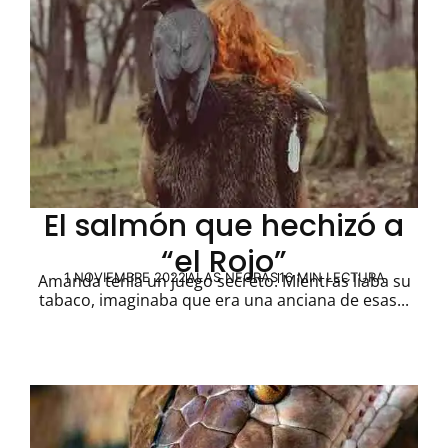
El salmón que hechizó a
“el Rojo”
1 NOVIEMBRE 2022
ALAS NEGRAS
16 MIN LECTURA
Amanda tenía un juego secreto. Mientras liaba su
tabaco, imaginaba que era una anciana de esas...