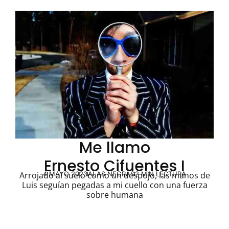
Me llamo
Ernesto Cifuentes I
4 MAYO 2023
ALAS NEGRAS
2 MIN LECTURA
Arrojado al suelo como un despojo, las manos de
Luis seguían pegadas a mi cuello con una fuerza
sobre humana