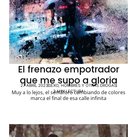
El frenazo empotrador
que me supo a gloria
27 ABRIL 2023
SEXO, HOMBRES Y OTRAS DROGAS
3 MIN LECTURA
Muy a lo lejos, el semáforo cambiando de colores
marca el final de esa calle infinita