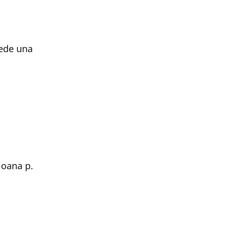
uede una
joana p.