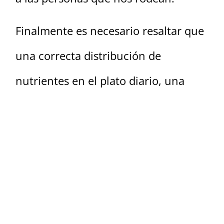
Finalmente es necesario resaltar que
una correcta distribución de
nutrientes en el plato diario, una
disminución o sustitución de
alimentos que propician el deseo del
azúcar (sal refinada, carne,
charcutería…), y, la actitud con la
cual comemos (que trataremos más