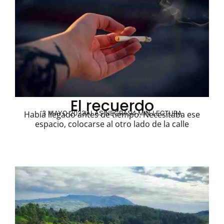
El recuerdo
3 MAYO 2023
ALAS NEGRAS
4 MIN LECTURA
Había llegado antes de tiempo. Necesitaba ese
espacio, colocarse al otro lado de la calle