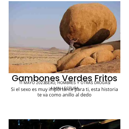
Gambones Verdes Fritos
11 MAYO 2023
SEXO, HOMBRES Y OTRAS DROGAS
4 MIN LECTURA
Si el sexo es muy importante para ti, esta historia
te va como anillo al dedo